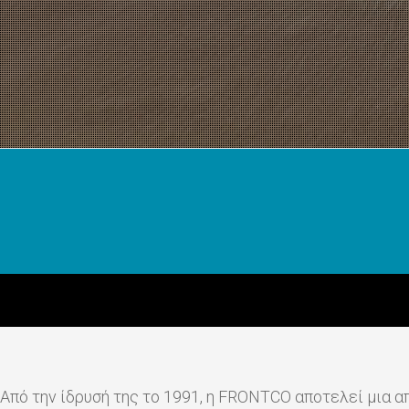
Από την ίδρυσή της το 1991, η FRONTCO αποτελεί μια α