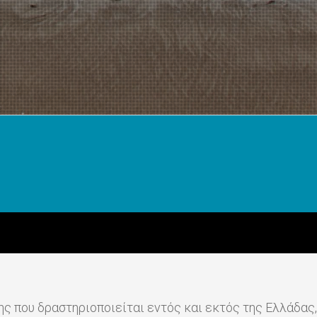
ς που δραστηριοποιείται εντός και εκτός της Ελλάδας,